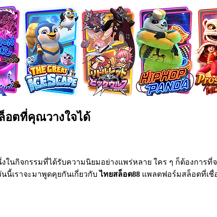
็อตที่คุณวางใจได้
นึ่งในกิจกรรมที่ได้รับความนิยมอย่างแพร่หลาย ใคร ๆ ก็ต้องการที่
นนี้เราจะมาพูดคุยกันเกี่ยวกับ
ไทยสล็อต88
แพลตฟอร์มสล็อตที่เชื่