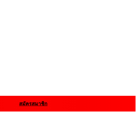
สมัครสมาชิก