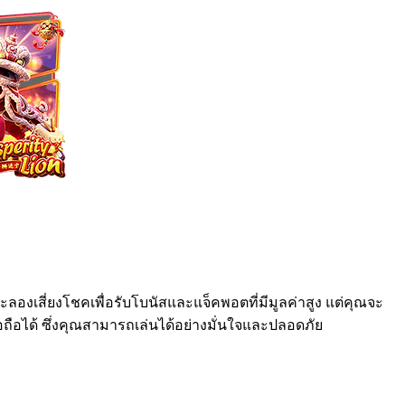
จะลองเสี่ยงโชคเพื่อรับโบนัสและแจ็คพอตที่มีมูลค่าสูง แต่คุณจะ
อถือได้ ซึ่งคุณสามารถเล่นได้อย่างมั่นใจและปลอดภัย