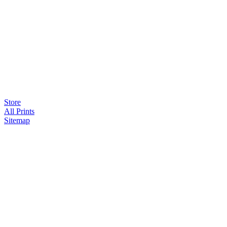
Store
All Prints
Sitemap