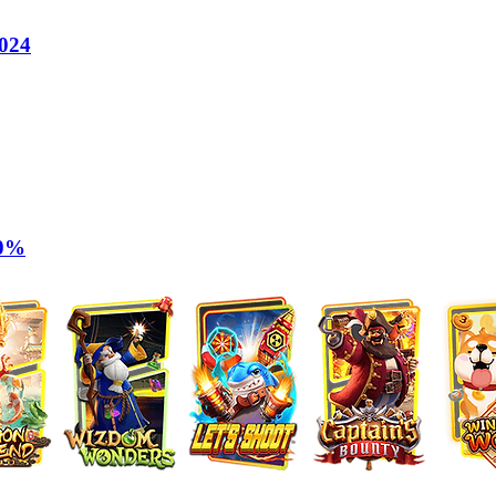
2024
00%