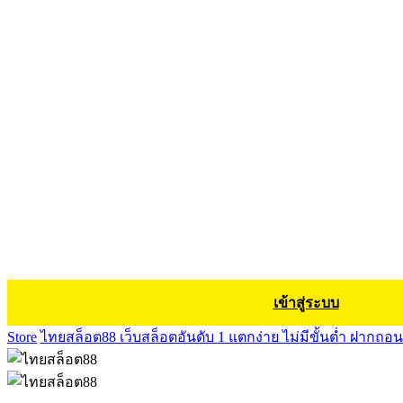
เข้าสู่ระบบ
Store
ไทยสล็อต88 เว็บสล็อตอันดับ 1 แตกง่าย ไม่มีขั้นต่ำ ฝากถอ